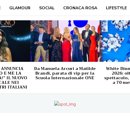
E
GLAMOUR
SOCIAL
CRONACA ROSA
LIFESTYLE
 ANNUNCIA
Da Manuela Arcuri a Matilde
White Din
O E ME LA
Brandi, parata di vip per la
2026: ol
” IL NUOVO
Scuola Internazionale ONE
spettacolo,
ALE NEI
a 70 met
TRI ITALIANI