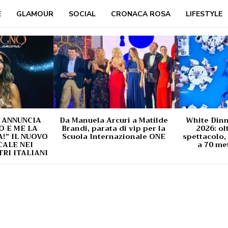
E
GLAMOUR
SOCIAL
CRONACA ROSA
LIFESTYLE
 ANNUNCIA
Da Manuela Arcuri a Matilde
White Din
O E ME LA
Brandi, parata di vip per la
2026: ol
” IL NUOVO
Scuola Internazionale ONE
spettacolo,
ALE NEI
a 70 met
TRI ITALIANI