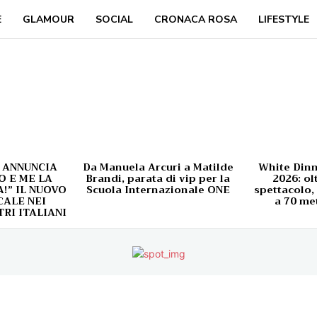
E
GLAMOUR
SOCIAL
CRONACA ROSA
LIFESTYLE
 ANNUNCIA
Da Manuela Arcuri a Matilde
White Din
O E ME LA
Brandi, parata di vip per la
2026: ol
” IL NUOVO
Scuola Internazionale ONE
spettacolo,
ALE NEI
a 70 met
TRI ITALIANI