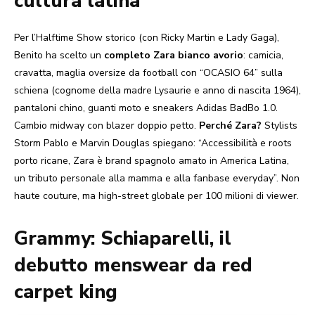
cultura latina
Per l’Halftime Show storico (con Ricky Martin e Lady Gaga),
Benito ha scelto un
completo Zara bianco avorio
: camicia,
cravatta, maglia oversize da football con “OCASIO 64” sulla
schiena (cognome della madre Lysaurie e anno di nascita 1964),
pantaloni chino, guanti moto e sneakers Adidas BadBo 1.0.
Cambio midway con blazer doppio petto.
Perché Zara?
Stylists
Storm Pablo e Marvin Douglas spiegano: “Accessibilità e roots
porto ricane, Zara è brand spagnolo amato in America Latina,
un tributo personale alla mamma e alla fanbase everyday”. Non
haute couture, ma high-street globale per 100 milioni di viewer.
Grammy: Schiaparelli, il
debutto menswear da red
carpet king