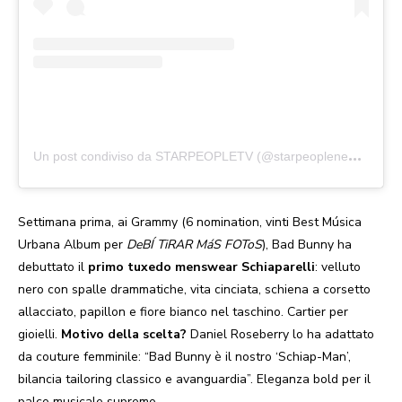
U
n post condiviso da STARPEOPLETV (@starpeoplenewstv)
Settimana prima, ai Grammy (6 nomination, vinti Best Música
Urbana Album per
DeBÍ TiRAR MáS FOToS
), Bad Bunny ha
debuttato il
primo tuxedo menswear Schiaparelli
: velluto
nero con spalle drammatiche, vita cinciata, schiena a corsetto
allacciato, papillon e fiore bianco nel taschino. Cartier per
gioielli.
Motivo della scelta?
Daniel Roseberry lo ha adattato
da couture femminile: “Bad Bunny è il nostro ‘Schiap-Man’,
bilancia tailoring classico e avanguardia”. Eleganza bold per il
palco musicale supremo.