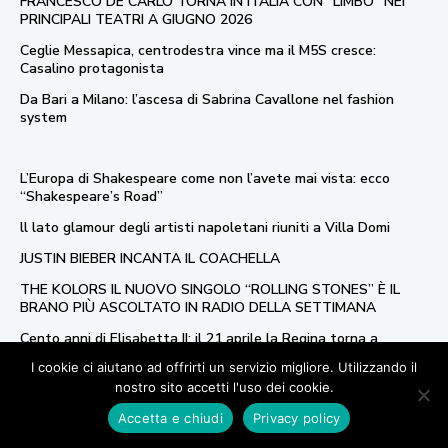
FRANCESCO DE CARLO TORNA IN ITALIA CON “LIMBO” NEI
PRINCIPALI TEATRI A GIUGNO 2026
Ceglie Messapica, centrodestra vince ma il M5S cresce:
Casalino protagonista
Da Bari a Milano: l’ascesa di Sabrina Cavallone nel fashion
system
L’Europa di Shakespeare come non l’avete mai vista: ecco
“Shakespeare’s Road”
ll lato glamour degli artisti napoletani riuniti a Villa Domi
JUSTIN BIEBER INCANTA IL COACHELLA
THE KOLORS IL NUOVO SINGOLO “ROLLING STONES” È IL
BRANO PIÙ ASCOLTATO IN RADIO DELLA SETTIMANA
Cento anni di Elisabetta II: il 21 aprile la Regina torna a
splendere a Buckingham Palace
I cookie ci aiutano ad offrirti un servizio migliore. Utilizzando il
nostro sito accetti l'uso dei cookie.
Privacy Policy
Accetta e chiudi
Privacy policy