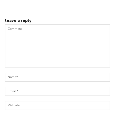
leave a reply
Comment:
Na
Ema
Web