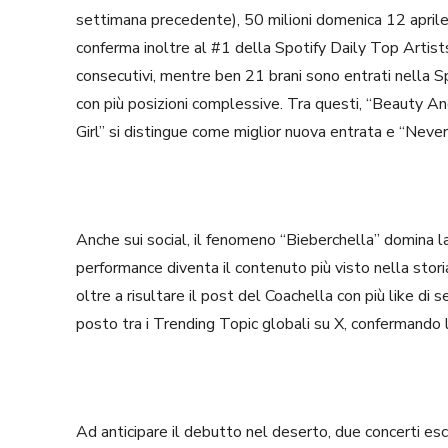
settimana precedente), 50 milioni domenica 12 aprile e
conferma inoltre al #1 della Spotify Daily Top Artis
consecutivi, mentre ben 21 brani sono entrati nella S
con più posizioni complessive. Tra questi, “Beauty An
Girl” si distingue come miglior nuova entrata e “Neve
Anche sui social, il fenomeno “Bieberchella” domina l
performance diventa il contenuto più visto nella storia
oltre a risultare il post del Coachella con più like di
posto tra i Trending Topic globali su X, confermando l
Ad anticipare il debutto nel deserto, due concerti es