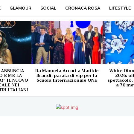
E
GLAMOUR
SOCIAL
CRONACA ROSA
LIFESTYLE
 ANNUNCIA
Da Manuela Arcuri a Matilde
White Din
O E ME LA
Brandi, parata di vip per la
2026: ol
” IL NUOVO
Scuola Internazionale ONE
spettacolo,
ALE NEI
a 70 met
TRI ITALIANI