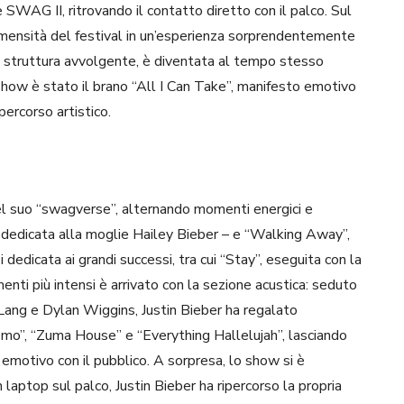
SWAG II, ritrovando il contatto diretto con il palco. Sul
immensità del festival in un’esperienza sorprendentemente
a struttura avvolgente, è diventata al tempo stesso
 show è stato il brano “All I Can Take”, manifesto emotivo
percorso artistico.
 nel suo “swagverse”, alternando momenti energici e
 dedicata alla moglie Hailey Bieber – e “Walking Away”,
dedicata ai grandi successi, tra cui “Stay”, eseguita con la
nti più intensi è arrivato con la sezione acustica: seduto
 Lang e Dylan Wiggins, Justin Bieber ha regalato
emo”, “Zuma House” e “Everything Hallelujah”, lasciando
 emotivo con il pubblico. A sorpresa, lo show si è
 laptop sul palco, Justin Bieber ha ripercorso la propria