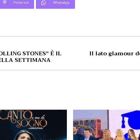
Pinterest
WhatsApp
OLLING STONES” È IL
ll lato glamour de
DELLA SETTIMANA