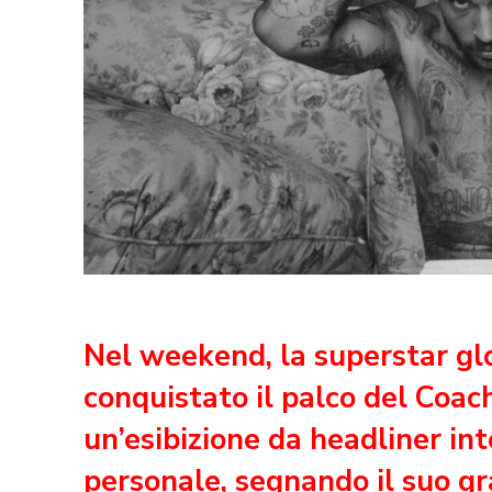
Nel weekend, la superstar glo
conquistato il palco del Coac
un’esibizione da headliner i
personale, segnando il suo gr