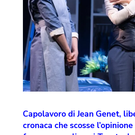
Capolavoro di Jean Genet, lib
cronaca che scosse l’opinione