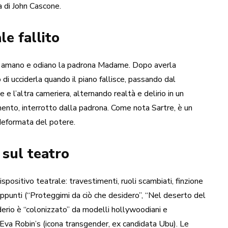
a di John Cascone.
le fallito
che amano e odiano la padrona Madame. Dopo averla
di ucciderla quando il piano fallisce, passando dal
 l’altra cameriera, alternando realtà e delirio in un
mento, interrotto dalla padrona. Come nota Sartre, è un
 deformata del potere.
 sul teatro
ispositivo teatrale: travestimenti, ruoli scambiati, finzione
ppunti (“Proteggimi da ciò che desidero”, “Nel deserto del
iderio è “colonizzato” da modelli hollywoodiani e
Eva Robin’s (icona transgender, ex candidata Ubu). Le