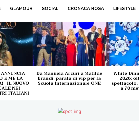
E
GLAMOUR
SOCIAL
CRONACA ROSA
LIFESTYLE
 ANNUNCIA
Da Manuela Arcuri a Matilde
White Din
O E ME LA
Brandi, parata di vip per la
2026: ol
” IL NUOVO
Scuola Internazionale ONE
spettacolo,
ALE NEI
a 70 met
TRI ITALIANI