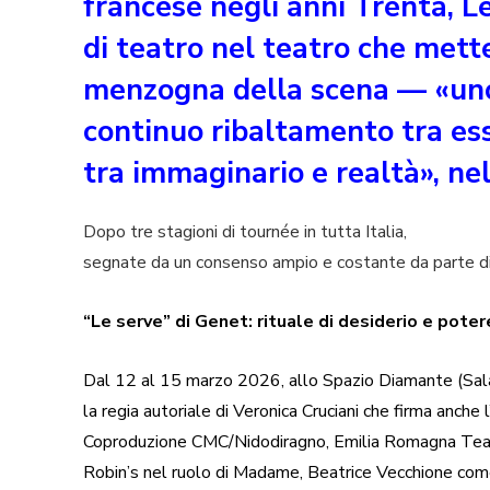
francese negli anni Trenta, L
di teatro nel teatro che mett
menzogna della scena — «uno
continuo ribaltamento tra ess
tra immaginario e realtà», nel
Dopo tre stagioni di tournée in tutta Italia,
segnate da un consenso ampio e costante da parte di 
“Le serve” di Genet: rituale di desiderio e pote
Dal 12 al 15 marzo 2026, allo Spazio Diamante (Sala 
la regia autoriale di Veronica Cruciani che firma anch
Coproduzione CMC/Nidodiragno, Emilia Romagna Teat
Robin’s nel ruolo di Madame, Beatrice Vecchione com